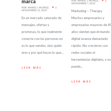
marca
POR:
MARIO J. MUÑOZ
2
NOVIEMBRE 7, 2025
POR:
MARIO J. MUÑOZ
2
NOVIEMBRE 12, 2025
Marketing – Therapy
En un mercado saturado de
Muchos empresarios y
mensajes, ofertas y
empresarias mayores de 4
promesas, lo que realmente
años sienten que el mundo
conecta con las personas no
digital avanza demasiado
es lo que vendes, sino quién
rápido. No crecieron con
eres y por qué haces lo que…
redes sociales ni
herramientas digitales, y e
puede…
LEER MÁS
LEER MÁS