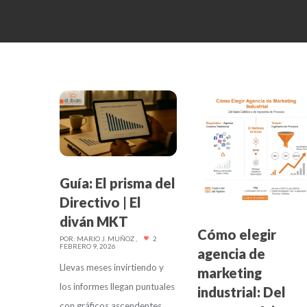
Guía: El prisma del
Directivo | El
diván MKT
Cómo elegir
POR:
MARIO J. MUÑOZ
2
FEBRERO 9, 2026
agencia de
Llevas meses invirtiendo y
marketing
los informes llegan puntuales
industrial: Del
con gráficos ascendentes,