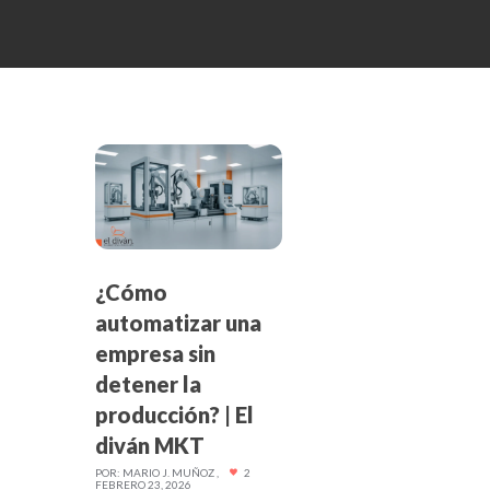
¿Cómo
automatizar una
empresa sin
detener la
producción? | El
diván MKT
POR:
MARIO J. MUÑOZ
2
FEBRERO 23, 2026