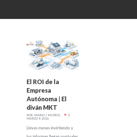
El ROI de la
Empresa
Autónoma | El
diván MKT
POR:
MARIO J. MUÑOZ
2
MARZO 9, 2026
Llevas meses invirtiendo y
los informes llegan puntuales