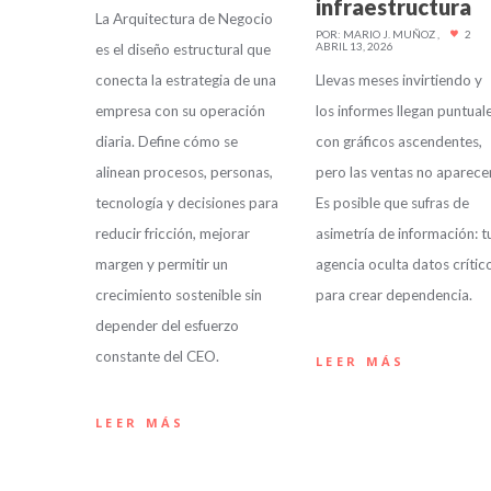
infraestructura
La Arquitectura de Negocio
POR:
MARIO J. MUÑOZ
2
ABRIL 13, 2026
es el diseño estructural que
conecta la estrategia de una
Llevas meses invirtiendo y
empresa con su operación
los informes llegan puntual
diaria. Define cómo se
con gráficos ascendentes,
alinean procesos, personas,
pero las ventas no aparece
tecnología y decisiones para
Es posible que sufras de
reducir fricción, mejorar
asimetría de información: t
margen y permitir un
agencia oculta datos crític
crecimiento sostenible sin
para crear dependencia.
depender del esfuerzo
constante del CEO.
LEER MÁS
LEER MÁS