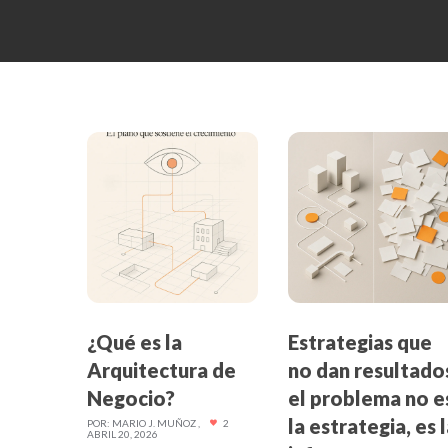
¿Qué es la
Estrategias que
Arquitectura de
no dan resultado
Negocio?
el problema no e
la estrategia, es 
POR:
MARIO J. MUÑOZ
2
ABRIL 20, 2026