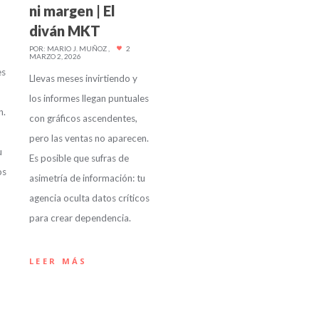
ni margen | El
diván MKT
POR:
MARIO J. MUÑOZ
2
MARZO 2, 2026
es
Llevas meses invirtiendo y
los informes llegan puntuales
n.
con gráficos ascendentes,
pero las ventas no aparecen.
u
Es posible que sufras de
os
asimetría de información: tu
agencia oculta datos críticos
para crear dependencia.
LEER MÁS