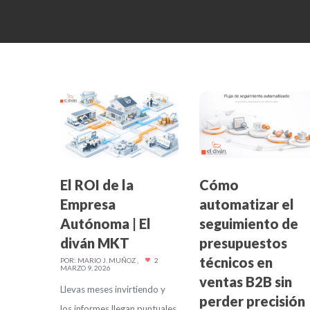
El ROI de la
Cómo
Empresa
automatizar el
Autónoma | El
seguimiento de
diván MKT
presupuestos
técnicos en
POR:
MARIO J. MUÑOZ
2
MARZO 9, 2026
ventas B2B sin
Llevas meses invirtiendo y
perder precisión
los informes llegan puntuales